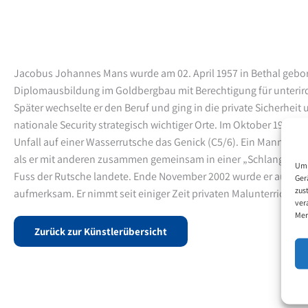
Jacobus Johannes Mans wurde am 02. April 1957 in Bethal gebore
Diplomausbildung im Goldbergbau mit Berechtigung für unteri
Später wechselte er den Beruf und ging in die private Sicherheit u
nationale Security strategisch wichtiger Orte. Im Oktober 1989 br
Unfall auf einer Wasserrutsche das Genick (C5/6). Ein Mann lan
als er mit anderen zusammen gemeinsam in einer „Schlange“ i
Um 
Fuss der Rutsche landete. Ende November 2002 wurde er auf di
Ger
zus
aufmerksam. Er nimmt seit einiger Zeit privaten Malunterricht.
ver
Mer
Zurück zur Künstlerübersicht