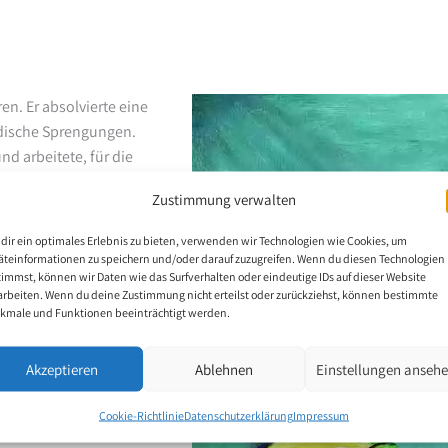
n. Er absolvierte eine
rdische Sprengungen.
nd arbeitete, für die
ach er sich bei einem
Zustimmung verwalten
dete auf seinem Nacken
m kleinen Becken am
dir ein optimales Erlebnis zu bieten, verwenden wir Technologien wie Cookies, um
e Mundmalerei
äteinformationen zu speichern und/oder darauf zuzugreifen. Wenn du diesen Technologien
timmst, können wir Daten wie das Surfverhalten oder eindeutige IDs auf dieser Website
arbeiten. Wenn du deine Zustimmung nicht erteilst oder zurückziehst, können bestimmte
kmale und Funktionen beeinträchtigt werden.
Akzeptieren
Ablehnen
Einstellungen anseh
Cookie-Richtlinie
Datenschutzerklärung
Impressum