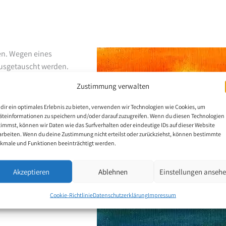
en. Wegen eines
ausgetauscht werden.
thologen untersucht
Zustimmung verwalten
 deren Funktion stört,
folglos. Der Fussmaler
dir ein optimales Erlebnis zu bieten, verwenden wir Technologien wie Cookies, um
auchen und auch nicht
äteinformationen zu speichern und/oder darauf zuzugreifen. Wenn du diesen Technologien
timmst, können wir Daten wie das Surfverhalten oder eindeutige IDs auf dieser Website
 den Fussmaler daheim
arbeiten. Wenn du deine Zustimmung nicht erteilst oder zurückziehst, können bestimmte
ch Kaiu, wo Meelis die
kmale und Funktionen beeinträchtigt werden.
lungen teil. Der
teressiert an Sprachen
Akzeptieren
Ablehnen
Einstellungen anseh
Cookie-Richtlinie
Datenschutzerklärung
Impressum