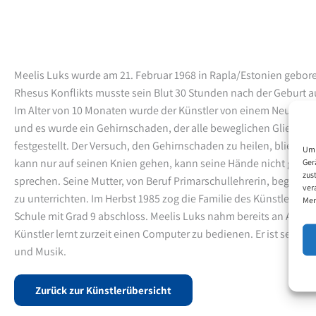
Meelis Luks wurde am 21. Februar 1968 in Rapla/Estonien gebor
Rhesus Konflikts musste sein Blut 30 Stunden nach der Geburt 
Im Alter von 10 Monaten wurde der Künstler von einem Neuropa
und es wurde ein Gehirnschaden, der alle beweglichen Glieder in
festgestellt. Der Versuch, den Gehirnschaden zu heilen, blieb er
Um 
kann nur auf seinen Knien gehen, kann seine Hände nicht gebr
Ger
zus
sprechen. Seine Mutter, von Beruf Primarschullehrerin, begann
ver
zu unterrichten. Im Herbst 1985 zog die Familie des Künstlers na
Mer
Schule mit Grad 9 abschloss. Meelis Luks nahm bereits an Ausstel
Künstler lernt zurzeit einen Computer zu bedienen. Er ist sehr in
und Musik.
Zurück zur Künstlerübersicht