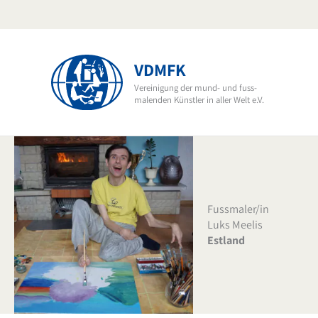
Zum
Inhalt
springen
VDMFK
Vereinigung der mund- und fuss-
malenden Künstler in aller Welt e.V.
Fussmaler/in
Luks Meelis
Estland