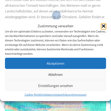
afrikanischen Tierwelt beschäftigen. Des Weiteren malt er gerne
Landschaftsbilder, auf denen seine südafrikanische Heimat
wiedergegeben wird. Er bevorzugt die Ölmalerei. Gefallen findet er
jedoch auch an der Aquarellmalerei.
Zustimmung verwalten
Um dir ein optimales Erlebnis zu bieten, verwenden wir Technologien wie Cookies,
Heute lebt John Louw in einem kleinen südafrikanischen Dorf
um Geräteinformationen zu speichern und/oder darauf zuzugreifen. Wenn du
namens De Aor. Die Armut, die er in diesem Gebiet sah und erlebte,
diesen Technologien zustimmst, können wir Daten wie das Surfverhalten oder
eindeutige IDs auf dieser Website verarbeiten. Wenn du deine Zustimmung nicht
veranlasste ihn ein Heim für Strassenkinder zu gründen. Heute
erteilst oder zurückziehst, können bestimmte Merkmale und Funktionen
bietet dieses Heim rund 35 Kindern eine Unterkunft.
beeinträchtigt werden.
Akzeptieren
Zurück zur Künstlerübersicht
Ablehnen
Einstellungen ansehen
Cookie-Richtlinie
Datenschutzerklärung
Impressum