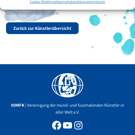
Cookie-Richtlinie
Datenschutzerklärung
Impressum
Castañeda privaten Kunstunterricht bei Meister Horacio. Sie erlernt
bei ihm derzeit die Ölmalerei.
Zurück zur Künstlerübersicht
Facebook
YouTube
Instagram
VDMFK
| Vereinigung der mund- und fussmalenden Künstler in
aller Welt e.V.