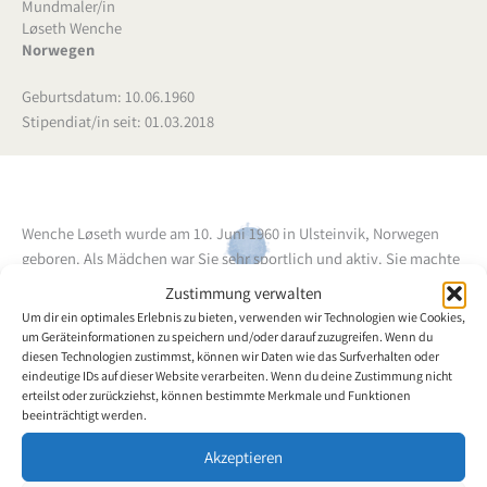
Mundmaler/in
Løseth Wenche
Norwegen
Geburtsdatum: 10.06.1960
Stipendiat/in seit: 01.03.2018
Wenche Løseth wurde am 10. Juni 1960 in Ulsteinvik, Norwegen
geboren.
Als Mädchen war Sie sehr sportlich und aktiv. Sie machte
eine Ausbildung zur technischen Zeichnerin. Später wurde sie eine
Zustimmung verwalten
vielbeschäftigte Berufsfrau und Mutter von drei Mädchen. Im Jahr
Um dir ein optimales Erlebnis zu bieten, verwenden wir Technologien wie Cookies,
2000 hatte Wenche Løseth einen schweren Schlaganfall. Dieser
um Geräteinformationen zu speichern und/oder darauf zuzugreifen. Wenn du
führte zu einer vollständigen Lähmung ihres Körpers. Sie wird
diesen Technologien zustimmst, können wir Daten wie das Surfverhalten oder
eindeutige IDs auf dieser Website verarbeiten. Wenn du deine Zustimmung nicht
zuhause von ihrer Mutter gepflegt.
Wenche Løseth schrieb ein Buch
erteilst oder zurückziehst, können bestimmte Merkmale und Funktionen
mit dem Titel 'Tsunami im Körper', welches 2007 erschienen ist. Sie
beeinträchtigt werden.
begann im Jahr 2011 zu malen. Wenche hat sehr trainiert und kann
Akzeptieren
sich aktuell verbal verständigen.