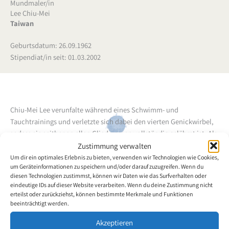
Mundmaler/in
Lee Chiu-Mei
Taiwan
Geburtsdatum: 26.09.1962
Stipendiat/in seit: 01.03.2002
Chiu-Mei Lee verunfalte während eines Schwimm- und
Tauchtrainings und verletzte sich dabei den vierten Genickwirbel,
sodass sie seither an allen Gliedmassen vollständig gelähmt ist. Als
Beschäftigungstherapie begann sie mit dem Mund zu malen. Sie
Zustimmung verwalten
fand mehr und mehr Gefallen daran. Sie möchte mit ihren Farben
Um dir ein optimales Erlebnis zu bieten, verwenden wir Technologien wie Cookies,
um Geräteinformationen zu speichern und/oder darauf zuzugreifen. Wenn du
nicht nur ausdrücken, dass sie ihr Leben wieder begonnen hat,
diesen Technologien zustimmst, können wir Daten wie das Surfverhalten oder
sondern auch ihre Gefühle tief in ihrem Herzen verdeutlichen. Die
eindeutige IDs auf dieser Website verarbeiten. Wenn du deine Zustimmung nicht
Arbeiten der Mundmalerin lassen auf künstlerisches Talent
erteilst oder zurückziehst, können bestimmte Merkmale und Funktionen
zurückschliessen.
beeinträchtigt werden.
Akzeptieren