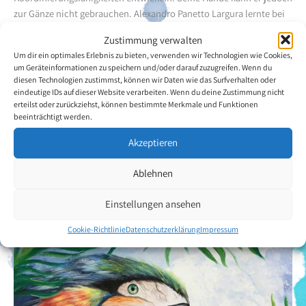
zur Gänze nicht gebrauchen. Alexandro Panetto Largura lernte bei
einer Vereinigung von Eltern und Freuden von Menschen mit
Zustimmung verwalten
Behinderung mühsam zu lesen, zu rechnen und einen Computer zu
Um dir ein optimales Erlebnis zu bieten, verwenden wir Technologien wie Cookies,
bedienen. Auch begann er dort mit dem Mund zu malen, was er bis
um Geräteinformationen zu speichern und/oder darauf zuzugreifen. Wenn du
heute mit Begeisterung macht. Der Mundmaler malt mit Vorliebe
diesen Technologien zustimmst, können wir Daten wie das Surfverhalten oder
Landschaften und er konnte im Rahmen der brasilianischen
eindeutige IDs auf dieser Website verarbeiten. Wenn du deine Zustimmung nicht
erteilst oder zurückziehst, können bestimmte Merkmale und Funktionen
Talentshow an der "Barra da Primavera-Ausstellung" in seiner
beeinträchtigt werden.
Heimatstadt teilnehmen.
Akzeptieren
Zurück zur Künstlerübersicht
Ablehnen
Einstellungen ansehen
Cookie-Richtlinie
Datenschutzerklärung
Impressum