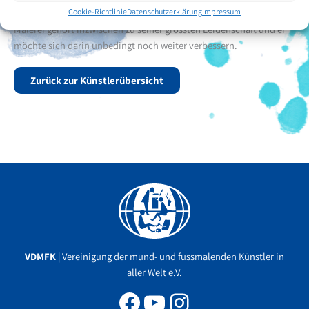
Cookie-Richtlinie
Datenschutzerklärung
Impressum
zeichnen. Die Fussmalerei erlernte er sich autodidaktisch. Die
Malerei gehört inzwischen zu seiner grössten Leidenschaft und er
möchte sich darin unbedingt noch weiter verbessern.
Zurück zur Künstlerübersicht
Facebook
YouTube
Instagram
VDMFK
| Vereinigung der mund- und fussmalenden Künstler in
aller Welt e.V.