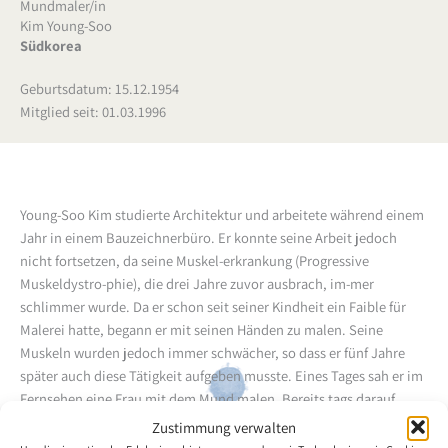
Mundmaler/in
Kim Young-Soo
Südkorea
Geburtsdatum: 15.12.1954
Mitglied seit: 01.03.1996
Young-Soo Kim studierte Architektur und arbeitete während einem
Jahr in einem Bauzeichnerbüro. Er konnte seine Arbeit jedoch
nicht fortsetzen, da seine Muskel-erkrankung (Progressive
Muskeldystro-phie), die drei Jahre zuvor ausbrach, im-mer
schlimmer wurde. Da er schon seit seiner Kindheit ein Faible für
Malerei hatte, begann er mit seinen Händen zu malen. Seine
Muskeln wurden jedoch immer schwächer, so dass er fünf Jahre
später auch diese Tätigkeit aufgeben musste. Eines Tages sah er im
Fernsehen eine Frau mit dem Mund malen. Bereits tags darauf
versuchte er es ebenfalls, und er fand grosse Freude daran. Es war
Zustimmung verwalten
für ihn eine grossartige Erfahrung, die ihn zu intensivem Training