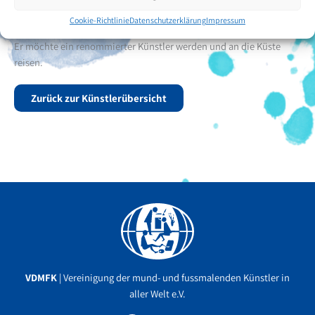
die Stadt Saravena. Im Juli 2018 traf er einen Freund, der ihm das
Cookie-Richtlinie
Datenschutzerklärung
Impressum
Malen beibringen konnte, er erhielt Malunterricht in seinem Haus.
Er möchte ein renommierter Künstler werden und an die Küste
reisen.
Zurück zur Künstlerübersicht
Facebook
YouTube
Instagram
VDMFK
| Vereinigung der mund- und fussmalenden Künstler in
aller Welt e.V.