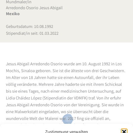
Mundmaler/in
Arredondo Osorio Jesus Abigail
Mexiko
Geburtsdatum: 10.08.1992
Stipendiat/in seit: 01.03.2022
Jesus Abigail Arredondo Osorio wurde am 10. August 1992 in Los
Mochis, Sinaloa geboren. Sie ist die älteste von drei Geschwistern.
Im Alter von 18 Jahren hatte sie einen Autounfall, der ihr Leben
völlig veränderte. Mehrere Jahre haderte sie mit ihrem Schicksal
bis sie eines Tages, nach einer medizinischen Untersuchung, auf
Lidia Cháidez López (Stipendiatin der VDMFK) traf. Von ihr erfuhr
Jesus Abigail Arredondo Osorio von der Vereinigung. Sie wurde in
eine Malwerkstatt eingeladen, wo sie überrascht über die
wundervolle Welt der Malerei war. 2017 fing sie offiziell an,
Unterricht bei der Lehrerin Lidia Cháidez López in ihrem
Zustimmung verwalten
persönlichen Workshop und in der Arnulf Erich Stegmann-