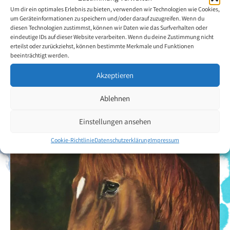
Werkstatt zu nehmen. Sie besuchte Kurse und nahm an
Um dir ein optimales Erlebnis zu bieten, verwenden wir Technologien wie Cookies,
um Geräteinformationen zu speichern und/oder darauf zuzugreifen. Wenn du
Ausstellungen teil.
diesen Technologien zustimmst, können wir Daten wie das Surfverhalten oder
eindeutige IDs auf dieser Website verarbeiten. Wenn du deine Zustimmung nicht
erteilst oder zurückziehst, können bestimmte Merkmale und Funktionen
Zurück zur Künstlerübersicht
beeinträchtigt werden.
Akzeptieren
Ablehnen
Einstellungen ansehen
Cookie-Richtlinie
Datenschutzerklärung
Impressum