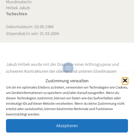
Mundmaler/in
Hribek Jakub
Tschechien
Geburtsdatum: 03.06.1984
Stipendiat/in seit: 01.03.2004
Jakub Hribek wurde mit der Diagnose einer Arthrogrypose und
schweren Kontrakturen der oberen und unteren Gliedmassen
(Arme und Beine sind gelähmt) in Ostrava geboren. 1988 wurde er
Zustimmung verwalten
im Anschluss an seinen Aufenthalt in einem Säuglingsheim in eine
Um dir ein optimales Erlebnis zu bieten, verwenden wir Technologien wie Cookies,
Anstalt für Kinder und Jugendliche versetzt und besuchte die
um Geräteinformationen zu speichern und/oder darauf zuzugreifen. Wenn du
diesen Technologien zustimmst, können wir Daten wie das Surfverhalten oder
dortige Sonderschule.
1994 begann er mit dem Mund zu zeichnen
eindeutige IDs auf dieser Website verarbeiten. Wenn du deine Zustimmung nicht
und zu malen. Hierfür verwendet er vorzugsweise Pastell- und
erteilst oder zurückziehst, können bestimmte Merkmale und Funktionen
Aquarellfarben.
beeinträchtigt werden.
Akzeptieren
Zurück zur Künstlerübersicht