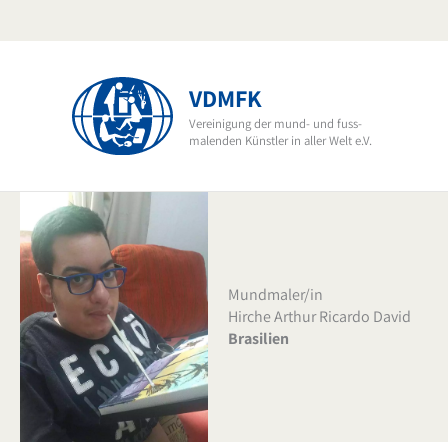
Zum
Inhalt
springen
VDMFK
Vereinigung der mund- und fuss-
malenden Künstler in aller Welt e.V.
Mundmaler/in
Hirche Arthur Ricardo David
Brasilien