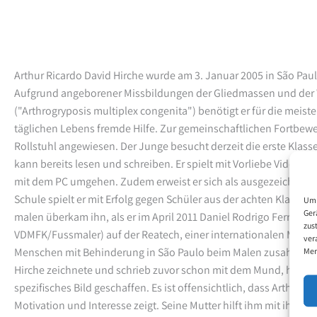
Arthur Ricardo David Hirche wurde am 3. Januar 2005 in São Paul
Aufgrund angeborener Missbildungen der Gliedmassen und der 
("Arthrogryposis multiplex congenita") benötigt er für die meist
täglichen Lebens fremde Hilfe. Zur gemeinschaftlichen Fortbewe
Rollstuhl angewiesen.
Der Junge besucht derzeit die erste Klass
kann bereits lesen und schreiben. Er spielt mit Vorliebe Videog
mit dem PC umgehen. Zudem erweist er sich als ausgezeichneter 
Schule spielt er mit Erfolg gegen Schüler aus der achten Klasse.
S
Um 
Ger
malen überkam ihn, als er im April 2011 Daniel Rodrigo Ferreira d
zus
VDMFK/Fussmaler) auf der Reatech, einer internationalen Mess
ver
Menschen mit Behinderung in São Paulo beim Malen zusah. Arth
Mer
Hirche zeichnete und schrieb zuvor schon mit dem Mund, hatte a
spezifisches Bild geschaffen. Es ist offensichtlich, dass Arthur ge
Motivation und Interesse zeigt. Seine Mutter hilft ihm mit ihrem