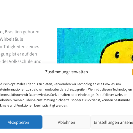
o, Brasilien geboren.
Wirbelsäule
en Tätigkeiten seines
gung ist er auf den
e der Volksschule und
ames und kann alleine
Zustimmung verwalten
Schachspieler. In der
eine grosse Lust zu
dir ein optimales Erlebnis zu bieten, verwenden wir Technologien wie Cookies, um
äteinformationen zu speichern und/oder darauf zuzugreifen. Wenn du diesen Technologien
a Silva (Stipendiat der
timmst, können wir Daten wie das Surfverhalten oder eindeutige IDs auf dieser Website
e rund um Lösungen für
arbeiten. Wenn du deine Zustimmung nicht erteilst oder zurückziehst, können bestimmte
ur Ricardo David
kmale und Funktionen beeinträchtigt werden.
ber davor noch nie ein
rne malt und viel
Akzeptieren
Ablehnen
Einstellungen anseh
 malerischen Vorwissen.