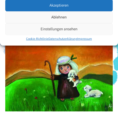
VDMFK) mit dem Mund zu malen. Er fand sofort grossen Gefallen
Akzeptieren
daran und macht stetig künstlerische Fortschritte.
Ablehnen
Zurück zur Künstlerübersicht
Einstellungen ansehen
Cookie-Richtlinie
Datenschutzerklärung
Impressum