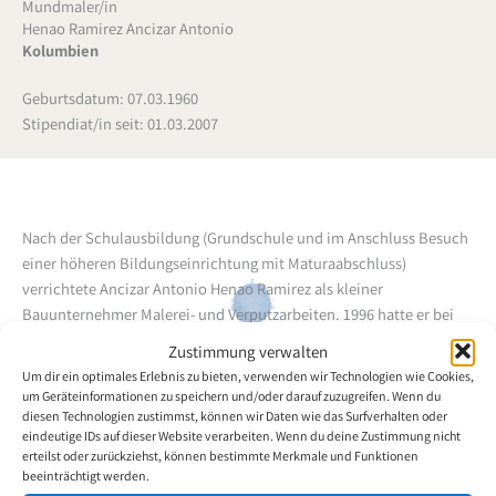
Mundmaler/in
Henao Ramirez Ancizar Antonio
Kolumbien
Geburtsdatum: 07.03.1960
Stipendiat/in seit: 01.03.2007
Nach der Schulausbildung (Grundschule und im Anschluss Besuch
einer höheren Bildungseinrichtung mit Maturaabschluss)
verrichtete Ancizar Antonio Henao Ramirez als kleiner
Bauunternehmer Malerei- und Verputzarbeiten.
1996 hatte er bei
seiner Arbeit einen Unfall, der seinen jetzigen Zustand verursachte
Zustimmung verwalten
(er berührte eine Hochspannungsleitung). Der gravierende
Um dir ein optimales Erlebnis zu bieten, verwenden wir Technologien wie Cookies,
Zwischenfall hatte eine Amputation des linken Armes und des
um Geräteinformationen zu speichern und/oder darauf zuzugreifen. Wenn du
rechten Oberschenkels zur Folge. Die rechte Hand und die Finger
diesen Technologien zustimmst, können wir Daten wie das Surfverhalten oder
eindeutige IDs auf dieser Website verarbeiten. Wenn du deine Zustimmung nicht
haben keine Greiffunktion mehr.
Im Rahmen von der Gemeinde
erteilst oder zurückziehst, können bestimmte Merkmale und Funktionen
organisierte Kunsthandwerkskurse für Behinderte begann er unter
beeinträchtigt werden.
Anleitung von Maria Eugenia Reyes Manchola (Stipendiatin der