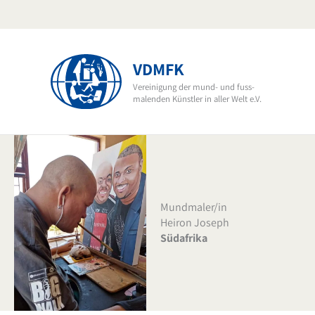
Zum
Inhalt
springen
VDMFK
Vereinigung der mund- und fuss-
malenden Künstler in aller Welt e.V.
Mundmaler/in
Heiron Joseph
Südafrika