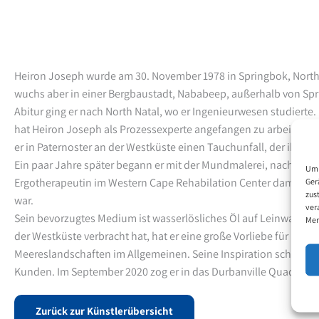
Heiron Joseph wurde am 30. November 1978 in Springbok, North
wuchs aber in einer Bergbaustadt, Nababeep, außerhalb von Sp
Abitur ging er nach North Natal, wo er Ingenieurwesen studiert
hat Heiron Joseph als Prozessexperte angefangen zu arbeiten. A
er in Paternoster an der Westküste einen Tauchunfall, der ihn v
Ein paar Jahre später begann er mit der Mundmalerei, nachdem e
Um 
Ergotherapeutin im Western Cape Rehabilation Center damit ve
Ger
zus
war.
ver
Sein bevorzugtes Medium ist wasserlösliches Öl auf Leinwand. D
Mer
der Westküste verbracht hat, hat er eine große Vorliebe für Fisch
Meereslandschaften im Allgemeinen. Seine Inspiration schöpft e
Kunden. Im September 2020 zog er in das Durbanville Quad Cent
Zurück zur Künstlerübersicht