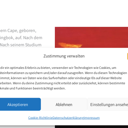
ern Cape, geboren,
ringbok, auf. Nach dem
e. Nach seinem Studium
m 1. Januar 2005 hatte
Zustimmung verwalten
om Hals abwärts lähmte.
r von seiner
dir ein optimales Erlebnis zu bieten, verwenden wir Technologien wie Cookies, um
rtraut gemacht worden
äteinformationen zu speichern und/oder darauf zuzugreifen. Wenn du diesen Technologien
timmst, können wir Daten wie das Surfverhalten oder eindeutige IDs auf dieser Website
arbeiten. Wenn du deine Zustimmung nicht erteilst oder zurückziehst, können bestimmte
a Heiron viele Jahre an
kmale und Funktionen beeinträchtigt werden.
erdörfer oder
r aus zufriedenen
Akzeptieren
Ablehnen
Einstellungen anseh
er.
Cookie-Richtlinie
Datenschutzerklärung
Impressum