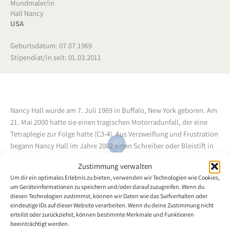
Mundmaler/in
Hall Nancy
USA
Geburtsdatum: 07.07.1969
Stipendiat/in seit: 01.03.2011
Nancy Hall wurde am 7. Juli 1969 in Buffalo, New York geboren. Am
21. Mai 2000 hatte sie einen tragischen Motorradunfall, der eine
Tetraplegie zur Folge hatte (C3-4). Aus Verzweiflung und Frustration
begann Nancy Hall im Jahre 2002 einen Schreiber oder Bleistift in
den Mund zu nehmen, um ihren damals noch kleinen Kindern bei
Zustimmung verwalten
deren Hausaufgaben zu helfen und zu unterschreiben. Auf Ansporn
Um dir ein optimales Erlebnis zu bieten, verwenden wir Technologien wie Cookies,
ihrer Kinder versuchte sie, die ersten Bilder mit dem Mund zu
um Geräteinformationen zu speichern und/oder darauf zuzugreifen. Wenn du
malen und bediente sich dabei verschiedenster Methoden. Sie
diesen Technologien zustimmst, können wir Daten wie das Surfverhalten oder
erlernte sich die Mundmalerei autodidaktisch. Die bevorzugten
eindeutige IDs auf dieser Website verarbeiten. Wenn du deine Zustimmung nicht
erteilst oder zurückziehst, können bestimmte Merkmale und Funktionen
Bildthemen der Mundmalerin sind Blumen und Abstrakte in
beeinträchtigt werden.
Aquarell. Die Künstlerin konnte ihre Werke anlässlich mehrerer