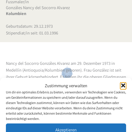
Fussmaler/in
Gonzáles Nancy del Socorro Alvarez
Kolumbien
Geburtsdatum: 29.12.1973
Stipendiat/in seit: 01.03.1996
Nancy del Socorro Gonzáles Alvarez am 29. Dezember 1973 in
Medellín (Antioquoia/Kolumbien geboren). Frau González ist seit
ihrer Geburt körperbehindert. Es fehlen ihr die oberen Gliedmassen
und sie hat nur den linken Fuss, mit dem es ihr gelungen ist, ihre
Zustimmung verwalten
Ausbildung, ihre künstlerischen und sonstigen Tätigkeiten zu
Um dir ein optimales Erlebnis zu bieten, verwenden wir Technologien wie Cookies,
bewältigen. Sie besuchte die Primarschule, die Sekundarschule
um Geräteinformationen zu speichern und/oder darauf zuzugreifen. Wenn du
diesen Technologien zustimmst, können wir Daten wie das Surfverhalten oder
und genoss eine Sekretärinnenausbildung. Seit 1993 nimmt sie
eindeutige IDs auf dieser Website verarbeiten. Wenn du deine Zustimmung nicht
Malunterricht bei Ernesto Lopera. Die Künstlerin zeigte ihre
erteilst oder zurückziehst, können bestimmte Merkmale und Funktionen
Arbeiten im Rahmen der "Gemeinschaftsausstellung der Freunde
beeinträchtigt werden.
Behinderter" im botanischen Garten von Medellín (1993).
Akzeptieren