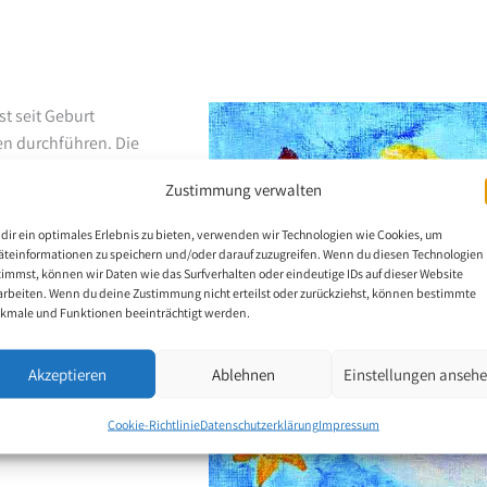
st seit Geburt
en durchführen. Die
und. Ihre Originale
Zustimmung verwalten
til. Die Mundmalerin
icken.
dir ein optimales Erlebnis zu bieten, verwenden wir Technologien wie Cookies, um
äteinformationen zu speichern und/oder darauf zuzugreifen. Wenn du diesen Technologien
timmst, können wir Daten wie das Surfverhalten oder eindeutige IDs auf dieser Website
arbeiten. Wenn du deine Zustimmung nicht erteilst oder zurückziehst, können bestimmte
kmale und Funktionen beeinträchtigt werden.
Akzeptieren
Ablehnen
Einstellungen anseh
Cookie-Richtlinie
Datenschutzerklärung
Impressum