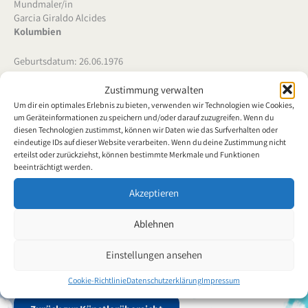
Mundmaler/in
Garcia Giraldo Alcides
Kolumbien
Geburtsdatum: 26.06.1976
Stipendiat/in seit: 01.03.2022
Zustimmung verwalten
Um dir ein optimales Erlebnis zu bieten, verwenden wir Technologien wie Cookies,
um Geräteinformationen zu speichern und/oder darauf zuzugreifen. Wenn du
diesen Technologien zustimmst, können wir Daten wie das Surfverhalten oder
eindeutige IDs auf dieser Website verarbeiten. Wenn du deine Zustimmung nicht
Alcídes García Giraldo wurde am 26. Juni 1976 in Roncesvalles
erteilst oder zurückziehst, können bestimmte Merkmale und Funktionen
Tolima als Sohn einer bescheidenen Bauernfamilie geboren.
beeinträchtigt werden.
Mangels Möglichkeiten besuchte er nur die Grundschule. Er hat nur
Akzeptieren
lesen und schreiben gelernt. Im Alter von 23 Jahren erlitt Alcídes
García Giraldo einen Schusswaffenunfall, der eine
Ablehnen
Rückenmarksverletzung verursachte und ihn zu einem
Tetraplegiker machte. Er zog nach Ibagué Tolima, wo er den
Einstellungen ansehen
Mundmaler Fabián Castillo Ortiz (Stipendiat) traf. Er motivierte ihn
mit der Mundmalerei zu beginnen.
Cookie-Richtlinie
Datenschutzerklärung
Impressum