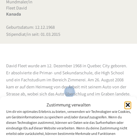
Mundmaler/in
Fleet David
Kanada
Geburtsdatum: 12.12.1968
Stipendiat/in seit: 01.03.2015
David Fleet wurde am 12. Dezember 1968 in Quebec City geboren.
Er absolvierte die Primar- und Sekundarschule, die High School
und ein Fachstudium im Bereich Zimmerei. Am 26. August 2008
kam er auf dem Heimweg von der Arbeit mit seinem Auto von der
Strasse ab, wobei sich das Auto überschlug und im Graben landete.
Im Zuge dieses Unfalls erlitt er eine Tetraplegie, wodurch seine
Zustimmung verwalten
sämtlichen Gliedmassen sind zur Gänze gelähmt sind. David Fleet
Um dir ein optimales Erlebnis zu bieten, verwenden wir Technologien wie Cookies,
verbrachte daraufhin 1 ½ Jahre in einem Rehabilitationszentrum,
um Geräteinformationen zu speichern und/oder darauf zuzugreifen. Wenn du
wo er auf Vorschlag seines Therapeuten begann, im Januar 2009
diesen Technologien zustimmst, können wir Daten wie das Surfverhalten oder
eindeutige IDs auf dieser Website verarbeiten. Wenn du deine Zustimmung nicht
den Weg der Mundmalerei einzuschlagen. Um seine Kenntnisse zu
erteilst oder zurückziehst, können bestimmte Merkmale und Funktionen
erweiteren besuchte er regelmässig einen Malkurs im "Center of