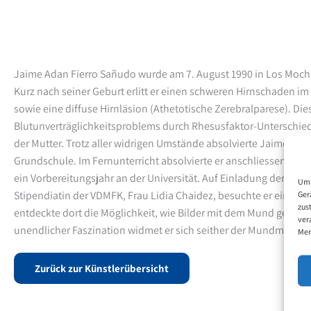
Jaime Adan Fierro Sañudo wurde am 7. August 1990 in Los Mochi
Kurz nach seiner Geburt erlitt er einen schweren Hirnschaden i
sowie eine diffuse Hirnläsion (Athetotische Zerebralparese). Die
Blutunverträglichkeitsproblems durch Rhesusfaktor-Unterschie
der Mutter. Trotz aller widrigen Umstände absolvierte Jaime Ada
Grundschule. Im Fernunterricht absolvierte er anschliessend di
ein Vorbereitungsjahr an der Universität. Auf Einladung der Mu
Um 
Stipendiatin der VDMFK, Frau Lidia Chaidez, besuchte er einen
Ger
zus
entdeckte dort die Möglichkeit, wie Bilder mit dem Mund gescha
ver
unendlicher Faszination widmet er sich seither der Mundmalerei
Mer
Zurück zur Künstlerübersicht