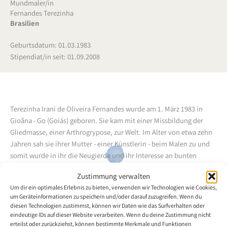
Mundmaler/in
Fernandes Terezinha
Brasilien
Geburtsdatum: 01.03.1983
Stipendiat/in seit: 01.09.2008
Terezinha Irani de Oliveira Fernandes wurde am 1. März 1983 in
Gioâna - Go (Goiás) geboren. Sie kam mit einer Missbildung der
Gliedmasse, einer Arthrogrypose, zur Welt. Im Alter von etwa zehn
Jahren sah sie ihrer Mutter - einer Künstlerin - beim Malen zu und
somit wurde in ihr die Neugierde und ihr Interesse an bunten
Farben, Zeichnungen und Bildern geweckt. Sie begann jedoch erst
Zustimmung verwalten
im Alter von 12 Jahren ernsthaft zu malen. Jahre später besuchte
Um dir ein optimales Erlebnis zu bieten, verwenden wir Technologien wie Cookies,
sie die Malschule "Escola Oswaldo Verano" in Anápolis und setzte
um Geräteinformationen zu speichern und/oder darauf zuzugreifen. Wenn du
ihre Aussbildung anschliessend drei Monate lang mit einem
diesen Technologien zustimmst, können wir Daten wie das Surfverhalten oder
Privatlehrer fort. Sie lernt gern und liebt Herausforderungen.
eindeutige IDs auf dieser Website verarbeiten. Wenn du deine Zustimmung nicht
erteilst oder zurückziehst, können bestimmte Merkmale und Funktionen
Terezinha Irani de Oliveira Fernandes, mit Spitznamen "Tetê"