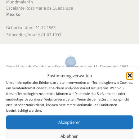
Mundmaler/in
Escalante Rosa Maria de Guadalupe
Mexiko
Geburtsdatum: 11.12.1963
Stipendiat/in seit: 01.03.1993
Rosa Maria de Guadalupe Escalante wurde am 11. Dezember 1963
geboren. Im Alter von 15 Jahren hatte die Mundmalerin einen
Zustimmung verwalten
Unfall, seitdem sie von den Schultern abwärts gelähmt ist. Frau
Um dir ein optimales Erlebnis zu bieten, verwenden wir Technologien wie Cookies,
Escalante kann nur ihren Kopf bewegen und sitzt im Rollstuhl. Die
um Geräteinformationen zu speichern und/oder darauf zuzugreifen. Wenn du
diesen Technologien zustimmst, können wir Daten wie das Surfverhalten oder
Mundmalerin malt gerne Blumenmotive und Stilleben.
eindeutige IDs auf dieser Website verarbeiten. Wenn du deine Zustimmung nicht
erteilst oder zurückziehst, können bestimmte Merkmale und Funktionen
beeinträchtigt werden.
Zurück zur Künstlerübersicht
Akzeptieren
Ablehnen