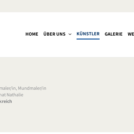
KÜNSTLER
HOME
ÜBER UNS
GALERIE
WE
maler/in
,
Mundmaler/in
hat Nathalie
kreich