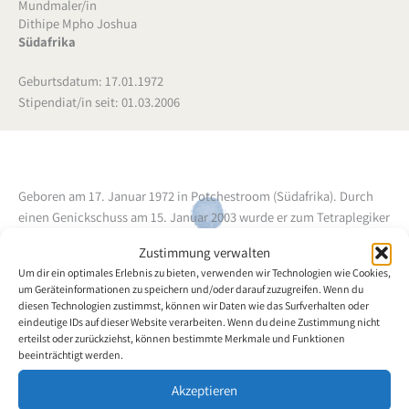
Mundmaler/in
Dithipe Mpho Joshua
Südafrika
Geburtsdatum: 17.01.1972
Stipendiat/in seit: 01.03.2006
Geboren am 17. Januar 1972 in Potchestroom (Südafrika).
Durch
einen Genickschuss am 15. Januar 2003 wurde er zum Tetraplegiker
(in Höhe des C4-Wirbels) und ist seither an den Rollstuhl gefesselt.
Zustimmung verwalten
Im Betreuungszentrum Huis Servaas lernte er den VDMFK-
Um dir ein optimales Erlebnis zu bieten, verwenden wir Technologien wie Cookies,
Stipendiaten Tom Webster (Mundmaler) kennen, der ihn dazu
um Geräteinformationen zu speichern und/oder darauf zuzugreifen. Wenn du
ermutigte, es doch einmal mit der Mundmalerei zu versuchen
diesen Technologien zustimmst, können wir Daten wie das Surfverhalten oder
(2005). Er konnte sich sofort dafür begeistern und setzt nun alles
eindeutige IDs auf dieser Website verarbeiten. Wenn du deine Zustimmung nicht
erteilst oder zurückziehst, können bestimmte Merkmale und Funktionen
daran, künstlerische Fortschritte zu machen.
beeinträchtigt werden.
Zurück zur Künstlerübersicht
Akzeptieren