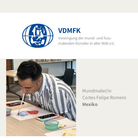
Zum
Inhalt
springen
VDMFK
Vereinigung der mund- und fuss-
malenden Künstler in aller Welt e.V.
Mundmaler/in
Cortes Felipe Romero
Mexiko