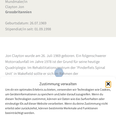
Mundmaler/in
Clayton Jon
Grossbritannien
Geburtsdatum: 26.07.1969
Stipendiat/in seit: 01.09.1998
Jon Clayton wurde am 26. Juli 1969 geboren.
Ein folgenschwerer
Motorradunfall im Jahre 1978 ist der Grund für seine heutige
Quadriplegie. Im Rehabilitationszentrum der 'Pinderfiels Spinal
Unit' in Wakefield sollte er sich im Rahmen der
Beschäftigungstherapie der Malerei widmen, wovon er schnell
Zustimmung verwalten
wieder Abstand nahm, da seine ersten Versuche misslangen. Erst
Um dir ein optimales Erlebnis zu bieten, verwenden wir Technologien wie Cookies,
nachdem er wieder zu Hause war und ihn seine Schwester
um Geräteinformationen zu speichern und/oder darauf zuzugreifen. Wenn du
weiterhin ermutigte sich mit dem Malen zu beschäftigen, begann
diesen Technologien zustimmst, können wir Daten wie das Surfverhalten oder
Jon Clayton mit dem Pinsel im Mund zu malen und zu zeichnen. Er
eindeutige IDs auf dieser Website verarbeiten. Wenn du deine Zustimmung nicht
erteilst oder zurückziehst, können bestimmte Merkmale und Funktionen
erlernte diese Fähigkeit autodidaktisch. Der Künstler malt nun seit
beeinträchtigt werden.
16 Jahren. Die bevorzugten Techniken des Mundmalers sind