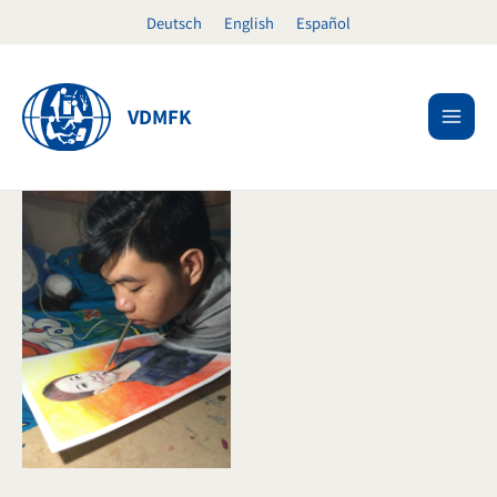
Zum
Deutsch
English
Español
Inhalt
springen
VDMFK