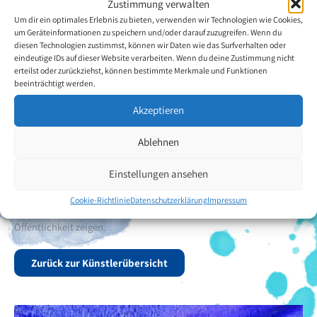
Zustimmung verwalten
sie zu malen. Dadurch steigerte sich sein Einsatz, was zu grossen
Um dir ein optimales Erlebnis zu bieten, verwenden wir Technologien wie Cookies,
Fortschritten in seiner Mundmalerei führte.
um Geräteinformationen zu speichern und/oder darauf zuzugreifen. Wenn du
diesen Technologien zustimmst, können wir Daten wie das Surfverhalten oder
eindeutige IDs auf dieser Website verarbeiten. Wenn du deine Zustimmung nicht
Nur neun Jahre nach seinem Unglücksfall erhielt David L.
erteilst oder zurückziehst, können bestimmte Merkmale und Funktionen
Cawthorne ein Stipendium der Vereinigung. Auf dieses Stipendium
beeinträchtigt werden.
war er sehr stolz und es war ihm eine grosse Ehre. Wiederum nur
Akzeptieren
acht Jahre später wurde er assoziiertes Mitglied der VDMFK.
Dadurch konnte er das Malen intensivieren, was ihm nichts
Ablehnen
ausmachte, da er grossen Gefallen und Freude daran gefunden
hatte. Hierbei bedient er sich zahlreichen Motiven und Sujets. Mit
Einstellungen ansehen
Vorliebe malt er jedoch Landschaften seiner Heimat. Seine
zahlreichen Werke konnte er schon mittels
Cookie-Richtlinie
Datenschutzerklärung
Impressum
Gemeinschaftsausstellun-gen des Öfteren einer breiten
Öffentlichkeit zeigen.
Zurück zur Künstlerübersicht