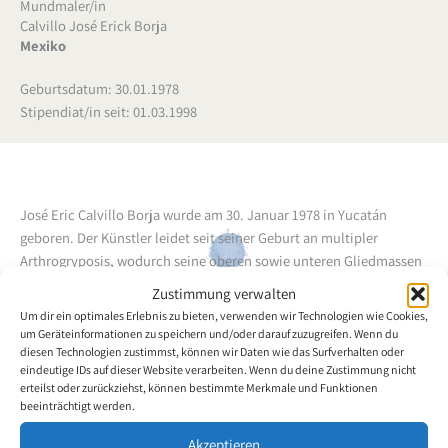
Mundmaler/in
Calvillo José Erick Borja
Mexiko
Geburtsdatum: 30.01.1978
Stipendiat/in seit: 01.03.1998
José Eric Calvillo Borja wurde am 30. Januar 1978 in Yucatán
geboren. Der Künstler leidet seit seiner Geburt an multipler
Arthrogryposis, wodurch seine oberen sowie unteren Gliedmassen
zur Gänze gelähmt sind. Schon im Kindesalter begann er mit dem
Zustimmung verwalten
Mund zu malen. Später besuchte er Malkurse an öffentlichen
Um dir ein optimales Erlebnis zu bieten, verwenden wir Technologien wie Cookies,
Schulen, um sich künstlerisch verbessern zu können. Der
um Geräteinformationen zu speichern und/oder darauf zuzugreifen. Wenn du
Mundmaler ist sehr strebsam und möchte sein Leben nur der
diesen Technologien zustimmst, können wir Daten wie das Surfverhalten oder
eindeutige IDs auf dieser Website verarbeiten. Wenn du deine Zustimmung nicht
Malerei widmen.
erteilst oder zurückziehst, können bestimmte Merkmale und Funktionen
beeinträchtigt werden.
Zurück zur Künstlerübersicht
Akzeptieren