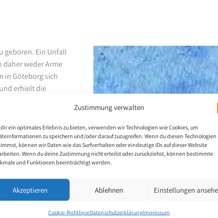
 geboren. Ein Unfall
nn daher weder Arme
 in Göteborg sich
und erhielt die
 Malunterricht zu
Zustimmung verwalten
ihn sehr viel zum
Vereinigung
dir ein optimales Erlebnis zu bieten, verwenden wir Technologien wie Cookies, um
itglied in die Familie
äteinformationen zu speichern und/oder darauf zuzugreifen. Wenn du diesen Technologien
timmst, können wir Daten wie das Surfverhalten oder eindeutige IDs auf dieser Website
hört er als
arbeiten. Wenn du deine Zustimmung nicht erteilst oder zurückziehst, können bestimmte
kmale und Funktionen beeinträchtigt werden.
mit kann er seine
Akzeptieren
Ablehnen
Einstellungen anseh
Ölmalerei. Zu seinen
Cookie-Richtlinie
Datenschutzerklärung
Impressum