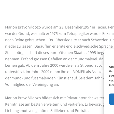
Marlon Bravo Vildozo wurde am 23. Dezember 1957 in Tacna, Peru
war der Grund, weshalb er 1975 zum Tetraplegiker wurde. Er ka
noch Beine gebrauchen. 1981 übersiedelte er nach Schweden, um
nieder zu lassen. Daraufhin erlernte er die schwedische Sprache 
Staatsbürgerschaft dieses europäischen Staates. 1995 begann er
nehmen. Er fand grossen Gefallen an der Mundmalerei, da es für 
Lernen gab. Ab dem Jahre 2000 wurde er als Stipendiat von der 
Um 
unterstützt. Im Jahre 2009 nahm ihn die VDMFK als Assoziiertes M
Ger
zus
der mund- und fussmalenden Künstler auf. Seit dem Jahr 2011 ge
ver
Vollmitglied der Vereinigung an.
Mer
Marlon Bravo Vildozo bildet sich mit Privatunterricht weiter. Hier
Kenntnisse am besten erweitern und vertiefen. Er bevorzugt die 
Lieblingsmotiven gehören Stillleben und Porträts.