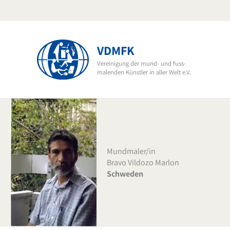
Zum
Inhalt
springen
VDMFK
Vereinigung der mund- und fuss-
malenden Künstler in aller Welt e.V.
Mundmaler/in
Bravo Vildozo Marlon
Schweden