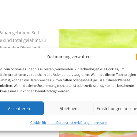
ahan geboren. Seit
 sind total gelähmt. Er
r kann den Pinsel mit
em Heim für Behinderte,
Zustimmung verwalten
en. Seine Hobbies sind
dir ein optimales Erlebnis zu bieten, verwenden wir Technologien wie Cookies, um
äteinformationen zu speichern und/oder darauf zuzugreifen. Wenn du diesen Technologien
timmst, können wir Daten wie das Surfverhalten oder eindeutige IDs auf dieser Website
arbeiten. Wenn du deine Zustimmung nicht erteilst oder zurückziehst, können bestimmte
kmale und Funktionen beeinträchtigt werden.
Akzeptieren
Ablehnen
Einstellungen anseh
Cookie-Richtlinie
Datenschutzerklärung
Impressum