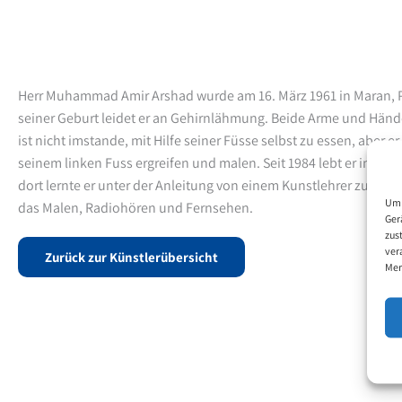
Herr Muhammad Amir Arshad wurde am 16. März 1961 in Maran, P
seiner Geburt leidet er an Gehirnlähmung. Beide Arme und Hände
ist nicht imstande, mit Hilfe seiner Füsse selbst zu essen, aber e
seinem linken Fuss ergreifen und malen. Seit 1984 lebt er in ein
dort lernte er unter der Anleitung von einem Kunstlehrer zu mal
Um 
das Malen, Radiohören und Fernsehen.
Ger
zus
ver
Zurück zur Künstlerübersicht
Mer