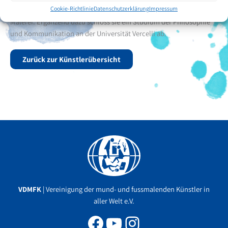
Cookie-Richtlinie
Datenschutzerklärung
Impressum
Schaufensterpuppen sowie verschiedene Workshops zur kreativen
Malerei. Ergänzend dazu schloss sie ein Studium der Philosophie
und Kommunikation an der Universität Vercelli ab.
Zurück zur Künstlerübersicht
Facebook
YouTube
Instagram
VDMFK
| Vereinigung der mund- und fussmalenden Künstler in
aller Welt e.V.