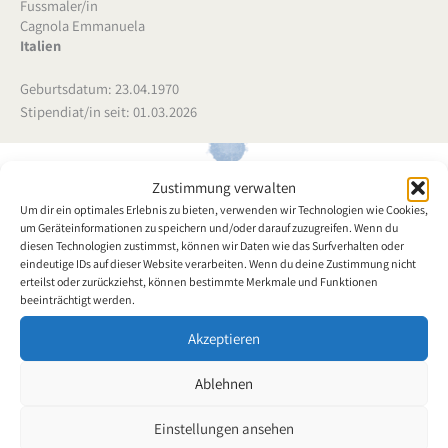
Fussmaler/in
Cagnola Emmanuela
Italien
Geburtsdatum: 23.04.1970
Stipendiat/in seit: 01.03.2026
Zustimmung verwalten
Um dir ein optimales Erlebnis zu bieten, verwenden wir Technologien wie Cookies,
Emmanuela Cagnola wurde am 23. April 1970 in Kitgum, Uganda,
um Geräteinformationen zu speichern und/oder darauf zuzugreifen. Wenn du
ohne Arme geboren. Sie wurde in ihrer Kindheit von der Familie
diesen Technologien zustimmst, können wir Daten wie das Surfverhalten oder
Cagnola adoptiert und lebt seither in Pettenasco am Ortasee. Nach
eindeutige IDs auf dieser Website verarbeiten. Wenn du deine Zustimmung nicht
dem Abschluss am linguistischen Gymnasium Cozzano absolvierte
erteilst oder zurückziehst, können bestimmte Merkmale und Funktionen
beeinträchtigt werden.
sie ein einjähriges regionales Modediplom in Alessandria.
Anschliessend studierte sie Modedesign an der Polimoda in
Akzeptieren
Florenz, wo sie ein dreijähriges Aufbaustudium abschloss. Ihre
Arbeiten sind geprägt von afrikanischen Einflüssen und zeichnen
Ablehnen
sich durch einen eigenständigen Stil aus. Neben der Mode
interessiert sie sich seit jeher für Malerei. Sie besuchte Kurse zur
Einstellungen ansehen
Entwicklung von Kleidungsprototypen direkt an