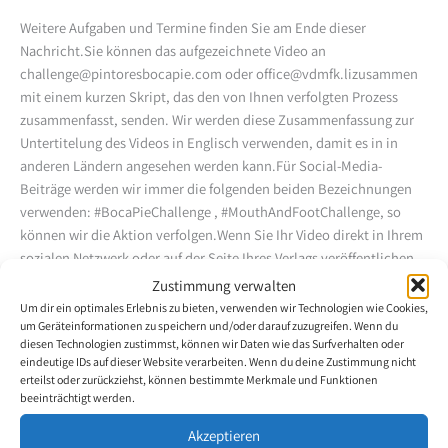
Weitere Aufgaben und Termine finden Sie am Ende dieser
Nachricht.Sie können das aufgezeichnete Video an
challenge@pintoresbocapie.com oder office@vdmfk.lizusammen
mit einem kurzen Skript, das den von Ihnen verfolgten Prozess
zusammenfasst, senden. Wir werden diese Zusammenfassung zur
Untertitelung des Videos in Englisch verwenden, damit es in in
anderen Ländern angesehen werden kann.Für Social-Media-
Beiträge werden wir immer die folgenden beiden Bezeichnungen
verwenden: #BocaPieChallenge , #MouthAndFootChallenge, so
können wir die Aktion verfolgen.Wenn Sie Ihr Video direkt in Ihrem
sozialen Netzwerk oder auf der Seite Ihres Verlags veröffentlichen
möchten, ist es wichtig, die beiden Hashtags und die englischen
Zustimmung verwalten
Untertitel einzufügen, um es auch für andere Länder verständlich
Um dir ein optimales Erlebnis zu bieten, verwenden wir Technologien wie Cookies,
zu machen. Bitte teilen Sie Ihre Challenge mit uns allen!
um Geräteinformationen zu speichern und/oder darauf zuzugreifen. Wenn du
diesen Technologien zustimmst, können wir Daten wie das Surfverhalten oder
eindeutige IDs auf dieser Website verarbeiten. Wenn du deine Zustimmung nicht
Wir freuen uns darauf, die Werke aus der ganzen Welt zu sehen.Hier
erteilst oder zurückziehst, können bestimmte Merkmale und Funktionen
haben Sie ein Beispiel unseres Stipendiaten Alejandro Pinazo, der
beeinträchtigt werden.
Ihnen erklärt,wie Sie ganz einfach Micky Maus zeichnen können.
Akzeptieren