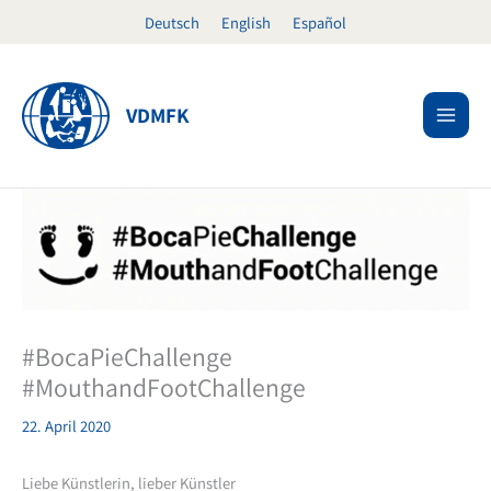
Zum
Deutsch
English
Español
Inhalt
springen
VDMFK
#BocaPieChallenge
#MouthandFootChallenge
22. April 2020
Liebe Künstlerin, lieber Künstler