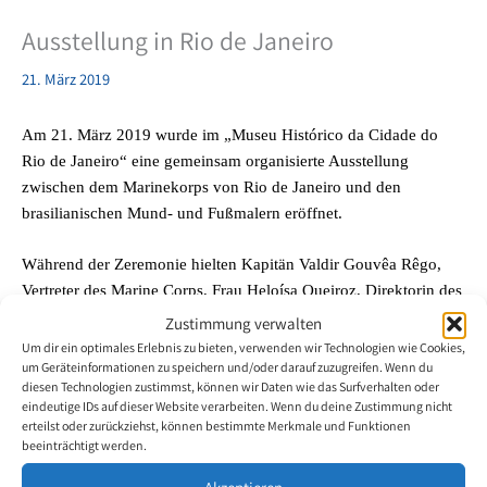
Ausstellung in Rio de Janeiro
21. März 2019
Am 21. März 2019 wurde im „Museu Histórico da Cidade do
Rio de Janeiro“ eine gemeinsam organisierte Ausstellung
zwischen dem Marinekorps von Rio de Janeiro und den
brasilianischen Mund- und Fußmalern eröffnet.
Während der Zeremonie hielten Kapitän Valdir Gouvêa Rêgo,
Vertreter des Marine Corps, Frau Heloísa Queiroz, Direktorin des
Museumsnetzwerks der Stadt Rio de Janeiro und Marcelo Cunha,
Zustimmung verwalten
Vertreter der Vereinigung der Mund- und Fußmaler, ihre
Um dir ein optimales Erlebnis zu bieten, verwenden wir Technologien wie Cookies,
um Geräteinformationen zu speichern und/oder darauf zuzugreifen. Wenn du
Begrüßungsreden.
diesen Technologien zustimmst, können wir Daten wie das Surfverhalten oder
eindeutige IDs auf dieser Website verarbeiten. Wenn du deine Zustimmung nicht
Die Ausstellung zeigt 27 Gemälde von Mund- und Fußmalern
erteilst oder zurückziehst, können bestimmte Merkmale und Funktionen
beeinträchtigt werden.
aus Rio de Janeiro. Anlässlich der Ausstellung wurde auch eine
Malvorführung angeboten. Die Mund- und Fußmaler zeigten ihre