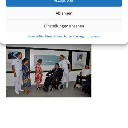
Akzeptieren
Malkünste vor den verschiedenen, interessierten Gästen und den
Fernsehstationen.
Ablehnen
Die wunderschönen Gemälde sind bis zum 23. Juni 2019 für die
Einstellungen ansehen
Öffentlichkeit zugänglich.
Cookie-Richtlinie
Datenschutzerklärung
Impressum