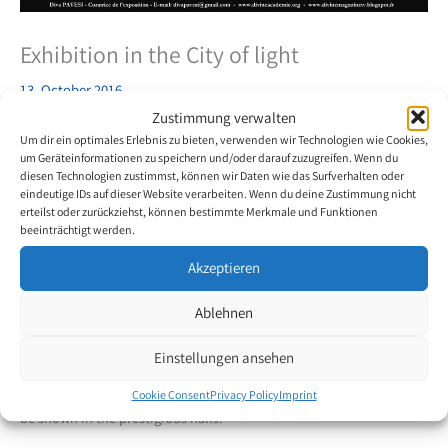
Exhibition in the City of light
13. October 2016
Zustimmung verwalten
Um dir ein optimales Erlebnis zu bieten, verwenden wir Technologien wie Cookies,
Brazilian
um Geräteinformationen zu speichern und/oder darauf zuzugreifen. Wenn du
mouth- and
diesen Technologien zustimmst, können wir Daten wie das Surfverhalten oder
foot painter
eindeutige IDs auf dieser Website verarbeiten. Wenn du deine Zustimmung nicht
Maria Goret
erteilst oder zurückziehst, können bestimmte Merkmale und Funktionen
beeinträchtigt werden.
Chagas is
honoured to
Akzeptieren
present her
paintings at
Ablehnen
the Carrousel
de Louvre
Einstellungen ansehen
from October 21st to October 23rd 2016. Sculptures, paintings and
photos of 30 artists from Brazil, Argentina, Morocco and France will
Cookie Consent
Privacy Policy
Imprint
be shown in the prestigious halls.