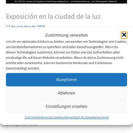
Exposición en la ciudad de la luz
13 de octubre de 2016
Zustimmung verwalten
Um dir ein optimales Erlebnis zu bieten, verwenden wir Technologien wie Cookies,
Entre el 21 y
um Geräteinformationen zu speichern und/oder darauf zuzugreifen. Wenn du
el 23 de
diesen Technologien zustimmst, können wir Daten wie das Surfverhalten oder
octubre 2016
eindeutige IDs auf dieser Website verarbeiten. Wenn du deine Zustimmung nicht
la pintora de
erteilst oder zurückziehst, können bestimmte Merkmale und Funktionen
beeinträchtigt werden.
boca y pied
brasileña
Akzeptieren
Maria Goret
Chagas
Ablehnen
expondrá sus
cuadros en el
Einstellungen ansehen
Carrousel de Louvre. Esculpturas, cuadros y fotos de 30 artistas de
Brasil, Argentina, Francia y Marocco serán presentado en las
Consentimiento de cookies
Seguridad de datos
Aviso legal
prestigiosas salas.