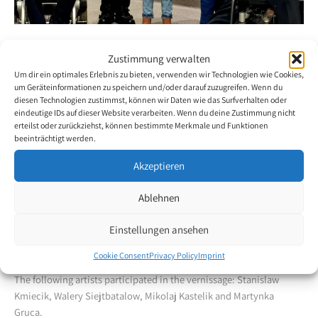
Exhibition in Poland
Zustimmung verwalten
Um dir ein optimales Erlebnis zu bieten, verwenden wir Technologien wie Cookies,
10. February 2022
um Geräteinformationen zu speichern und/oder darauf zuzugreifen. Wenn du
diesen Technologien zustimmst, können wir Daten wie das Surfverhalten oder
eindeutige IDs auf dieser Website verarbeiten. Wenn du deine Zustimmung nicht
The Publishing House of Poland exhibits works by its artists on the
erteilst oder zurückziehst, können bestimmte Merkmale und Funktionen
occasion of a joint exhibition in Raciborz.
beeinträchtigt werden.
On display are 33 paintings by Polish mouth and foot painters. The
Akzeptieren
exhibition shows a great variety of styles. The exhibition opened on
Ablehnen
2 February 2022 and will last until 28 February 2022. Painting
demonstrations were also offered at the opening. The mouth and
Einstellungen ansehen
foot painters demonstrated their painting skills to the great
interest of the guests.
Cookie Consent
Privacy Policy
Imprint
The following artists participated in the vernissage: Stanislaw
Kmiecik, Walery Siejtbatalow, Mikolaj Kastelik and Martynka
Gruca.