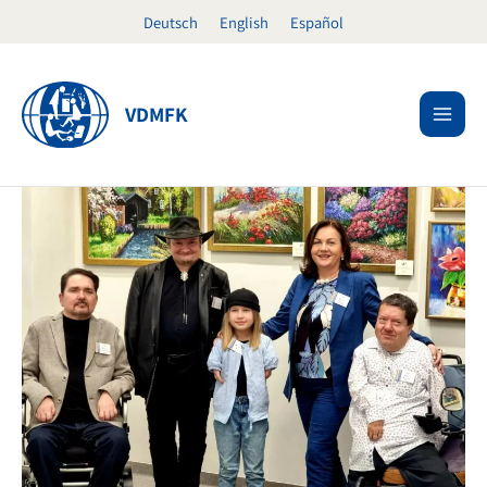
Ir
Deutsch
English
Español
al
contenido
VDMFK