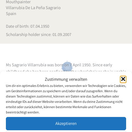
Mouthpainter
Villarrubia De La Peña Sagrario
Spain
Date of birth: 07.04.1950
Scholarship holder since: 01.09.2007
Ms Sagrario Villarrubia was born on 7 April 1950. Since early
childhood she has been confined to the wheelchair as she is unable
to use her arms and legs. After attending primary school she took
Zustimmung verwalten
her A levels. Painting has always been a passion of hers, which is
Um dir ein optimales Erlebnis zu bieten, verwenden wir Technologien wie Cookies,
um Geräteinformationen zu speichern und/oder darauf zuzugreifen. Wenn du
why she practised painting with her mouth from a young age on.
diesen Technologien zustimmst, können wir Daten wie das Surfverhalten oder
This was also the reason why she studied painting for a short
eindeutige IDs auf dieser Website verarbeiten. Wenn du deine Zustimmung nicht
period. The mouth painting artist uses watercolours, acrylics,
erteilst oder zurückziehst, können bestimmte Merkmale und Funktionen
crayons, oils and wax for creating drawings and paintings.
beeinträchtigt werden.
Akzeptieren
Back to the artists overview