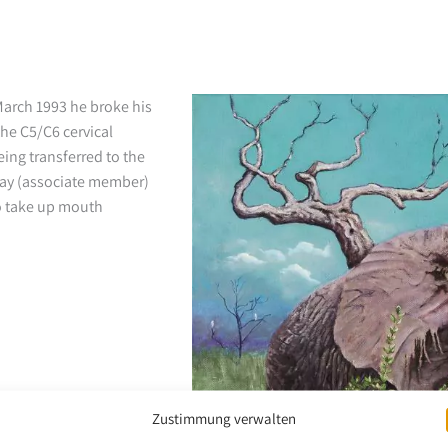
March 1993 he broke his
he C5/C6 cervical
eing transferred to the
May (associate member)
o take up mouth
Zustimmung verwalten