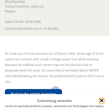
Mouthpainter
Torices Gutiérrez José Luis
Mexiko
Date of birth: 10.03.1969
Scholarship holder since: 01.09.2011
Mr José Luis Torices was born on 10 March 1969. At the age of 18 he
came into contact with a high-voltage power line while working.
Because he suffered such severe injuries the doctors had to
amputate both his arms. By coincidence he heard about VDMFK
and started taking art lessons. He predominantly paints still lives in
oils.
Back to the artists overview
Zustimmung verwalten
Um dir ein optimales Erlebnis zu bieten, verwenden wir Technologien wie Cookies,