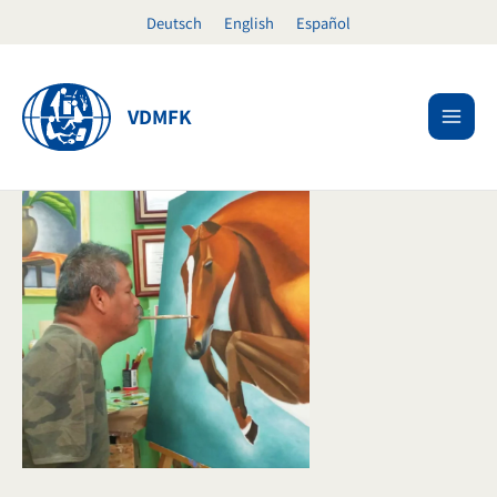
Skip
Deutsch
English
Español
to
content
VDMFK