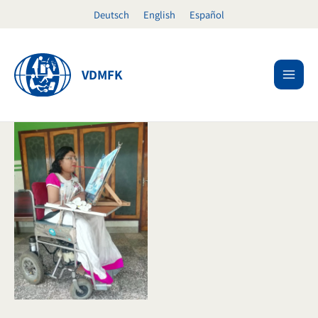
Skip
Deutsch
English
Español
to
content
VDMFK