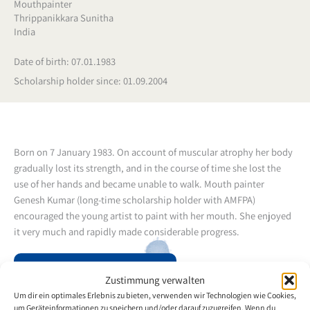
Mouthpainter
Thrippanikkara Sunitha
India
Date of birth: 07.01.1983
Scholarship holder since: 01.09.2004
Born on 7 January 1983. On account of muscular atrophy her body
gradually lost its strength, and in the course of time she lost the
use of her hands and became unable to walk. Mouth painter
Genesh Kumar (long-time scholarship holder with AMFPA)
encouraged the young artist to paint with her mouth. She enjoyed
it very much and rapidly made considerable progress.
Back to the artists overview
Zustimmung verwalten
Um dir ein optimales Erlebnis zu bieten, verwenden wir Technologien wie Cookies,
um Geräteinformationen zu speichern und/oder darauf zuzugreifen. Wenn du