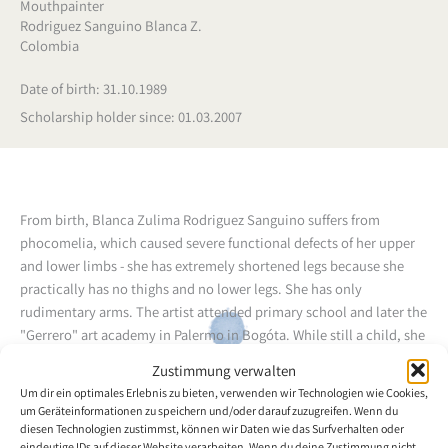
Mouthpainter
Rodriguez Sanguino Blanca Z.
Colombia
Date of birth: 31.10.1989
Scholarship holder since: 01.03.2007
From birth, Blanca Zulima Rodriguez Sanguino suffers from
phocomelia, which caused severe functional defects of her upper
and lower limbs - she has extremely shortened legs because she
practically has no thighs and no lower legs. She has only
rudimentary arms. The artist attended primary school and later the
"Gerrero" art academy in Palermo in Bogóta. While still a child, she
began to draw and paint with her mouth. Later, she received
Zustimmung verwalten
painting lessons from Efrain Gonzalez for a period of ten years.
Um dir ein optimales Erlebnis zu bieten, verwenden wir Technologien wie Cookies,
um Geräteinformationen zu speichern und/oder darauf zuzugreifen. Wenn du
diesen Technologien zustimmst, können wir Daten wie das Surfverhalten oder
Back to the artists overview
eindeutige IDs auf dieser Website verarbeiten. Wenn du deine Zustimmung nicht