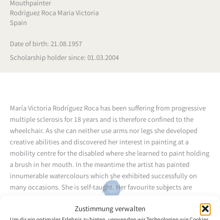
Mouthpainter
Rodriguez Roca Maria Victoria
Spain
Date of birth: 21.08.1957
Scholarship holder since: 01.03.2004
María Victoria Rodríguez Roca has been suffering from progressive
multiple sclerosis for 18 years and is therefore confined to the
wheelchair. As she can neither use arms nor legs she developed
creative abilities and discovered her interest in painting at a
mobility centre for the disabled where she learned to paint holding
a brush in her mouth. In the meantime the artist has painted
innumerable watercolours which she exhibited successfully on
many occasions. She is self-taught. Her favourite subjects are
landscapes.
Zustimmung verwalten
Um dir ein optimales Erlebnis zu bieten, verwenden wir Technologien wie Cookies,