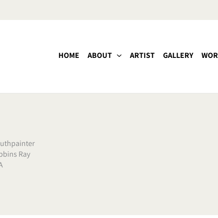
HOME
ABOUT
ARTIST
GALLERY
WOR
uthpainter
bbins Ray
A