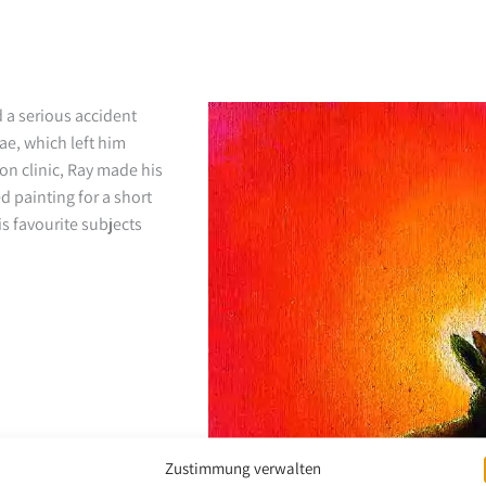
 a serious accident
ae, which left him
ion clinic, Ray made his
ed painting for a short
s favourite subjects
Zustimmung verwalten