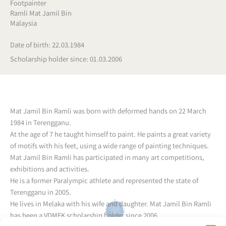
Footpainter
Ramli Mat Jamil Bin
Malaysia
Date of birth: 22.03.1984
Scholarship holder since: 01.03.2006
Mat Jamil Bin Ramli was born with deformed hands on 22 March
1984 in Terengganu.
At the age of 7 he taught himself to paint. He paints a great variety
of motifs with his feet, using a wide range of painting techniques.
Mat Jamil Bin Ramli has participated in many art competitions,
exhibitions and activities.
He is a former Paralympic athlete and represented the state of
Terengganu in 2005.
He lives in Melaka with his wife and daughter. Mat Jamil Bin Ramli
has been a VDMFK scholarship holder since 2006.