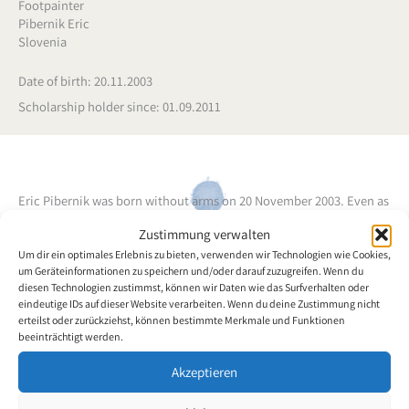
Footpainter
Pibernik Eric
Slovenia
Date of birth: 20.11.2003
Scholarship holder since: 01.09.2011
Eric Pibernik was born without arms on 20 November 2003. Even as
a little child he tried out different musical instruments. Quickly he
Zustimmung verwalten
became interested in crayons which he holds between his toes
Um dir ein optimales Erlebnis zu bieten, verwenden wir Technologien wie Cookies,
with great skill. The lines and indiscernible silhouettes quickly
um Geräteinformationen zu speichern und/oder darauf zuzugreifen. Wenn du
took shape, and day by day he adds new subjects that he
diesen Technologien zustimmst, können wir Daten wie das Surfverhalten oder
encounters in nature to his drawings. His paintings are done in
eindeutige IDs auf dieser Website verarbeiten. Wenn du deine Zustimmung nicht
erteilst oder zurückziehst, können bestimmte Merkmale und Funktionen
tempera.
beeinträchtigt werden.
Akzeptieren
Back to the artists overview