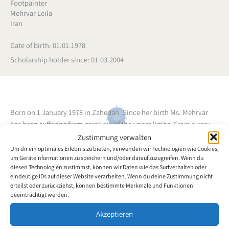
Footpainter
Mehrvar Leila
Iran
Date of birth: 01.01.1978
Scholarship holder since: 01.03.2004
Born on 1 January 1978 in Zahedan. Since her birth Ms. Mehrvar
has been suffering from paralysis of the upper limbs. From a very
early age on she carried out diverse tasks with her feet, and also
Zustimmung verwalten
used her feet to paint and draw. The foot painting artist is currently
Um dir ein optimales Erlebnis zu bieten, verwenden wir Technologien wie Cookies,
um Geräteinformationen zu speichern und/oder darauf zuzugreifen. Wenn du
studying psychology. For a long period the artist also attended art
diesen Technologien zustimmst, können wir Daten wie das Surfverhalten oder
classes taught by well-known Iranian artists. The artist greatly
eindeutige IDs auf dieser Website verarbeiten. Wenn du deine Zustimmung nicht
enjoys painting with the foot and her unflagging energy inspires
erteilst oder zurückziehst, können bestimmte Merkmale und Funktionen
her to create one painting after the other.
beeinträchtigt werden.
Akzeptieren
Back to the artists overview