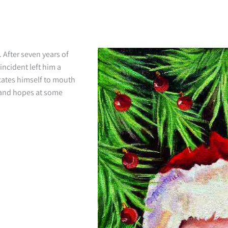
 After seven years of
 incident left him a
icates himself to mouth
s and hopes at some