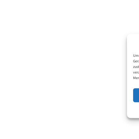
Um 
Ger
zus
ver
Mer